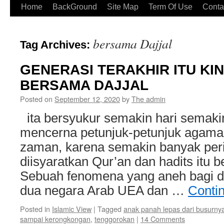
Home
BackGround
Site Map
Term Of Use
Conta
bersama Dajjal
Tag Archives:
GENERASI TERAKHIR ITU KIN
BERSAMA DAJJAL
Posted on
September 12, 2020
by
The admin
ita bersyukur semakin hari semaki
mencerna petunjuk-petunjuk agama 
zaman, karena semakin banyak per
diisyaratkan Qur’an dan hadits itu b
Sebuah fenomena yang aneh bagi d
dua negara Arab UEA dan …
Conti
Posted in
Islamic View
|
Tagged
anak panah lepas dari busurny
sampai kerongkongan
,
tenggorokan
|
14 Comments