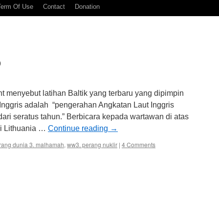
Term Of Use
Contact
Donation
9
menyebut latihan Baltik yang terbaru yang dipimpin
ggris adalah “pengerahan Angkatan Laut Inggris
 dari seratus tahun.” Berbicara kepada wartawan di atas
di Lithuania …
Continue reading
→
rang dunia 3. malhamah
,
ww3. perang nuklir
|
4 Comments