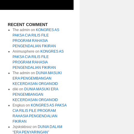
RECENT COMMENT
The admin
on
KONGRES AS
PAKSA CIA RILIS FILE
PROGRAM RAHASIA
PENGENDALIAN FIKIRAN
Animusphere
on
KONGRES AS
PAKSA CIA RILIS FILE
PROGRAM RAHASIA
PENGENDALIAN FIKIRAN
The admin
on
DUNIA MASUKI
ERA PENGEMBANGAN
KECERDASAN ORGANOID
diki
on
DUNIA MASUKI ERA
PENGEMBANGAN
KECERDASAN ORGANOID
Engkus
on
KONGRES AS PAKSA
CIA RILIS FILE PROGRAM
RAHASIA PENGENDALIAN
FIKIRAN
Jsjskskbsxz
on
DUNIA DALAM
“ERA PENYARINGAN”