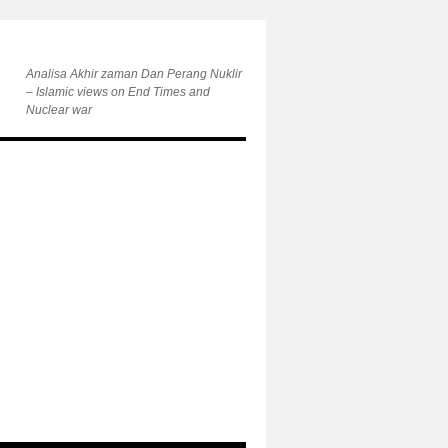
Analisa Akhir zaman Dan Perang Nuklir
– Islamic views on End Times and
Nuclear war