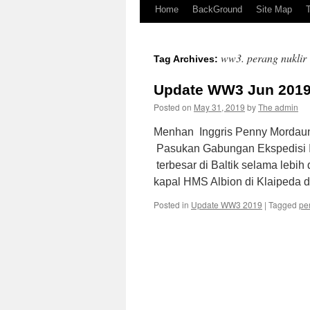
Home
BackGround
Site Map
ww3. perang nuklir
Tag Archives:
Update WW3 Jun 201
Posted on
May 31, 2019
by
The admin
Menhan Inggris Penny Mordaunt 
Pasukan Gabungan Ekspedisi In
terbesar di Baltik selama lebih
kapal HMS Albion di Klaipeda 
Posted in
Update WW3 2019
|
Tagged
pe