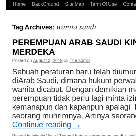
Home
BackGround
Site Map
Term Of Use
Conta
wanita saudi
Tag Archives:
PEREMPUAN ARAB SAUDI KI
MERDEKA
Posted on
August 3, 2019
by
The admin
Sebuah peraturan baru telah diumu
diArab Saudi, dimana hukum perwal
wanita dicabut. Dengan demikian 
perempuan tidak perlu lagi minta iz
kemanapun dan kapanpun apalagi h
seorang muhrimnya. Artinya seora
Continue reading
→
Posted in
Islamic View
|
Tagged
bebas
,
perempuan saudi
,
wanit