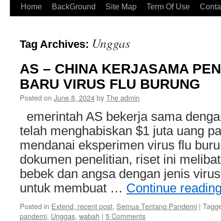
Home
BackGround
Site Map
Term Of Use
Conta
Unggas
Tag Archives:
AS – CHINA KERJASAMA PEN
BARU VIRUS FLU BURUNG
Posted on
June 8, 2024
by
The admin
emerintah AS bekerja sama denga
telah menghabiskan $1 juta uang pa
mendanai eksperimen virus flu bur
dokumen penelitian, riset ini meliba
bebek dan angsa dengan jenis virus
untuk membuat …
Continue readin
Posted in
Extend, recent post
,
Semua Tentang Pandemi
|
Tagg
pandemi
,
Unggas
,
wabah
|
5 Comments