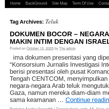
Home
BackGround
Site Map
Term Of Use
Conta
Teluk
Tag Archives:
DOKUMEN BOCOR – NEGARA
MAKIN INTIM DENGAN ISRAE
Posted on
October 12, 2025
by
The admin
ima dokumen presentasi yang dipe
“Konsorsium Jurnalis Investigasi Int
berisi presentasi oleh pusat Koman
Tengah CENTCOM, menyimpulkan 
negara-negara Arab teluk mengutuk 
Gaza, namun mereka diam-diam me
sama keamanan …
Continue readi
Posted in
Analisa Geopolitik
|
Tagged
aliansi
,
arab
,
AS
,
Gaza
,
I