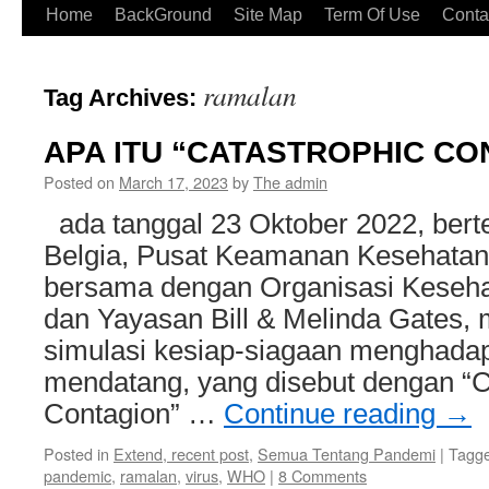
Home
BackGround
Site Map
Term Of Use
Conta
ramalan
Tag Archives:
APA ITU “CATASTROPHIC CO
Posted on
March 17, 2023
by
The admin
ada tanggal 23 Oktober 2022, bert
Belgia, Pusat Keamanan Kesehatan
bersama dengan Organisasi Keseh
dan Yayasan Bill & Melinda Gates
simulasi kesiap-siagaan menghada
mendatang, yang disebut dengan “C
Contagion” …
Continue reading
→
Posted in
Extend, recent post
,
Semua Tentang Pandemi
|
Tagg
pandemic
,
ramalan
,
virus
,
WHO
|
8 Comments