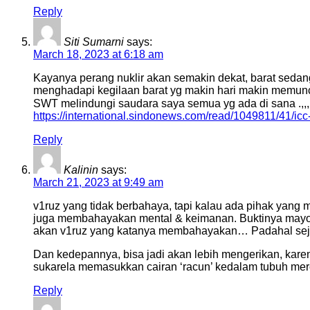
Reply
Siti Sumarni
says:
March 18, 2023 at 6:18 am
Kayanya perang nuklir akan semakin dekat, barat sedan
menghadapi kegilaan barat yg makin hari makin memunca
SWT melindungi saudara saya semua yg ada di sana .,
https://international.sindonews.com/read/1049811/41/ic
Reply
Kalinin
says:
March 21, 2023 at 9:49 am
v1ruz yang tidak berbahaya, tapi kalau ada pihak yang 
juga membahayakan mental & keimanan. Buktinya mayori
akan v1ruz yang katanya membahayakan… Padahal sejati
Dan kedepannya, bisa jadi akan lebih mengerikan, kar
sukarela memasukkan cairan ‘racun’ kedalam tubuh mer
Reply