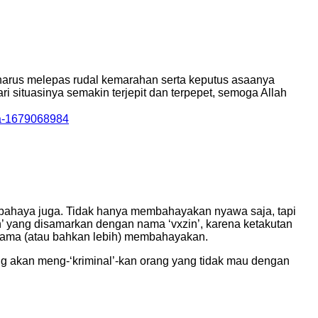
a harus melepas rudal kemarahan serta keputus asaanya
 situasinya semakin terjepit dan terpepet, semoga Allah
sia-1679068984
berbahaya juga. Tidak hanya membahayakan nyawa saja, tapi
’ yang disamarkan dengan nama ‘vxzin’, karena ketakutan
 sama (atau bahkan lebih) membahayakan.
g akan meng-‘kriminal’-kan orang yang tidak mau dengan