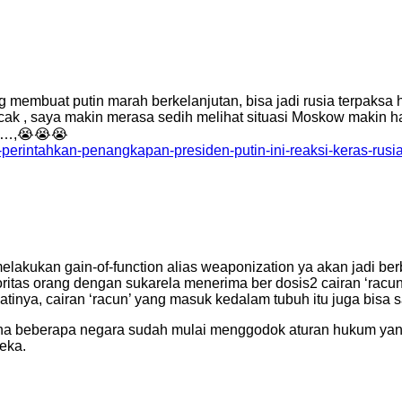
g membuat putin marah berkelanjutan, bisa jadi rusia terpaks
k , saya makin merasa sedih melihat situasi Moskow makin hari
,,…,😭😭😭
c-perintahkan-penangkapan-presiden-putin-ini-reaksi-keras-ru
melakukan gain-of-function alias weaponization ya akan jadi 
tas orang dengan sukarela menerima ber dosis2 cairan ‘racun
nya, cairan ‘racun’ yang masuk kedalam tubuh itu juga bisa
ena beberapa negara sudah mulai menggodok aturan hukum yan
eka.