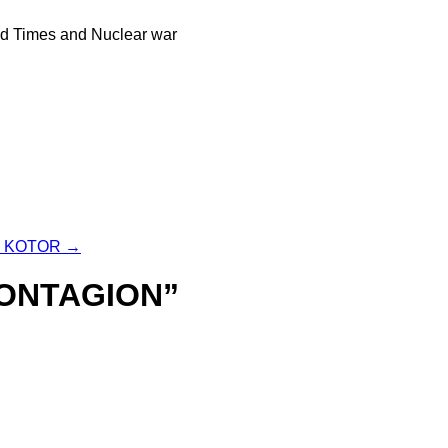
nd Times and Nuclear war
G KOTOR
→
CONTAGION”