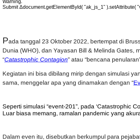
Warning.
Submit Δdocument.getElementById( "ak_js_1" ).setAttribute( "va
P
ada tanggal 23 Oktober 2022, bertempat di Br
Dunia (WHO), dan Yayasan Bill & Melinda Gates,
“
Catastrophic Contagion
” atau “bencana penularan”
Kegiatan ini bisa dibilang mirip dengan simulasi 
sama, menggelar apa yang dinamakan dengan “
Ev
Seperti simulasi “event-201”, pada ‘Catastrophic 
Luar biasa memang, ramalan pandemic yang akurat 
Dalam even itu, disebutkan berkumpul para pejab