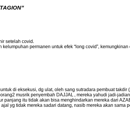
NTAGION”
ir setelah covid.
kin kelumpuhan permanen untuk efek “long covid”, kemungkinan
 untuk di eksekusi, dg ulat, oleh sang sutradara pembuat takdi
 orang2 musrik penyembah DAJJAL , mereka yahudi jadi-jadian y
umur panjang itu tidak akan bisa menghindarkan mereka dari A
l yg tidak mereka sadari datang, nasib mereka akan sama persi