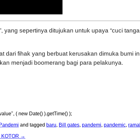
”, yang sepertinya ditujukan untuk upaya “cuci tanga
dari fihak yang berbuat kerusakan dimuka bumi ini, a
akan menjadi boomerang bagi para pelakunya.
lue", ( new Date() ).getTime() );
Pandemi
and tagged
baru
,
Bill gates
,
pandemi
,
pandemic
,
rama
G KOTOR
→