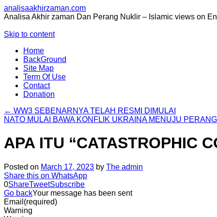
analisaakhirzaman.com
Analisa Akhir zaman Dan Perang Nuklir – Islamic views on E
Skip to content
Home
BackGround
Site Map
Term Of Use
Contact
Donation
←
WW3 SEBENARNYA TELAH RESMI DIMULAI
NATO MULAI BAWA KONFLIK UKRAINA MENUJU PERAN
APA ITU “CATASTROPHIC 
Posted on
March 17, 2023
by
The admin
Share this on WhatsApp
0
Share
Tweet
Subscribe
Go back
Your message has been sent
Email
(required)
Warning