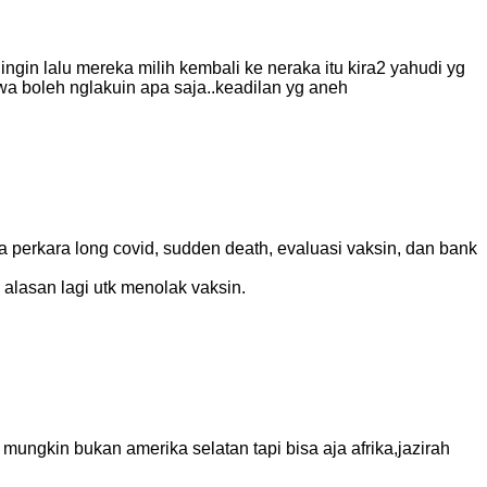
ngin lalu mereka milih kembali ke neraka itu kira2 yahudi yg
a boleh nglakuin apa saja..keadilan yg aneh
a perkara long covid, sudden death, evaluasi vaksin, dan bank
 alasan lagi utk menolak vaksin.
mungkin bukan amerika selatan tapi bisa aja afrika,jazirah