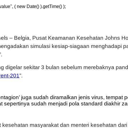
lue", ( new Date() ).getTime() );
ussels – Belgia, Pusat Keamanan Kesehatan Johns 
 mengadakan simulasi kesiap-siagaan menghadapi 
.
yang digelar sekitar 3 bulan sebelum merebaknya pa
ent-201
”.
Contagion’ juga sudah diramalkan jenis virus, tempa
sepertinya sudah menjadi pola standard diakhir za
at kesehatan masyarakat dan menteri kesehatan dar