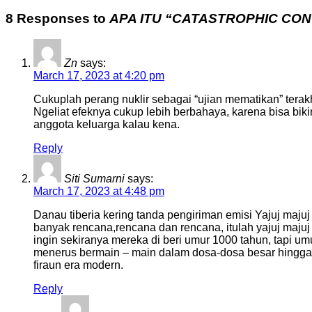
8 Responses to
APA ITU “CATASTROPHIC CO
Zn
says:
March 17, 2023 at 4:20 pm
Cukuplah perang nuklir sebagai “ujian mematikan” terakh
Ngeliat efeknya cukup lebih berbahaya, karena bisa bi
anggota keluarga kalau kena.
Reply
Siti Sumarni
says:
March 17, 2023 at 4:48 pm
Danau tiberia kering tanda pengiriman emisi Yajuj majuj
banyak rencana,rencana dan rencana, itulah yajuj majuj
ingin sekiranya mereka di beri umur 1000 tahun, tapi 
menerus bermain – main dalam dosa-dosa besar hingga aja
firaun era modern.
Reply