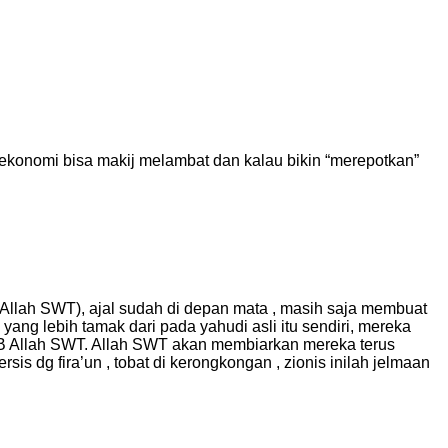
 ekonomi bisa makij melambat dan kalau bikin “merepotkan”
r (Allah SWT), ajal sudah di depan mata , masih saja membuat
ang lebih tamak dari pada yahudi asli itu sendiri, mereka
ZAB Allah SWT. Allah SWT akan membiarkan mereka terus
s dg fira’un , tobat di kerongkongan , zionis inilah jelmaan