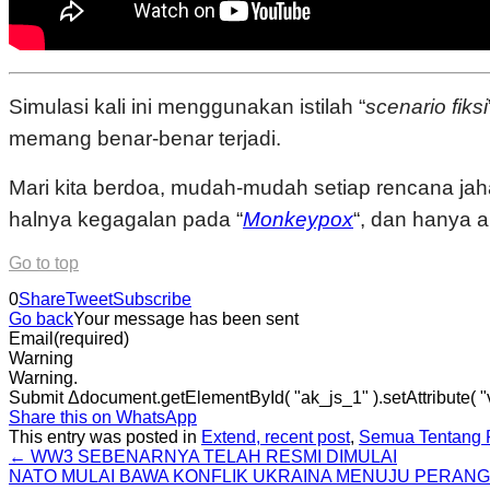
Simulasi kali ini menggunakan istilah “
scenario fiksi
memang benar-benar terjadi.
Mari kita berdoa, mudah-mudah setiap rencana jahat 
halnya kegagalan pada “
Monkeypox
“, dan hanya 
Go to top
0
Share
Tweet
Subscribe
Go back
Your message has been sent
Email
(required)
Warning
Warning.
Submit Δdocument.getElementById( "ak_js_1" ).setAttribute( "va
Share this on WhatsApp
This entry was posted in
Extend, recent post
,
Semua Tentang 
←
WW3 SEBENARNYA TELAH RESMI DIMULAI
NATO MULAI BAWA KONFLIK UKRAINA MENUJU PERAN