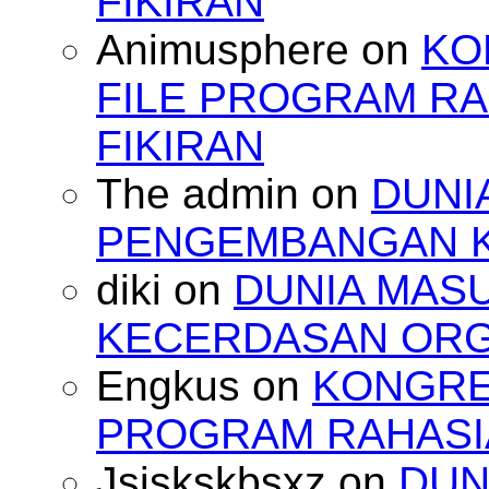
FIKIRAN
Animusphere
on
KO
FILE PROGRAM RA
FIKIRAN
The admin
on
DUNI
PENGEMBANGAN 
diki
on
DUNIA MAS
KECERDASAN OR
Engkus
on
KONGRES
PROGRAM RAHASIA
Jsjskskbsxz
on
DUN