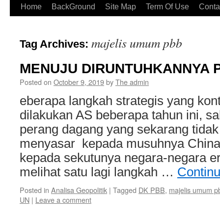
Home
BackGround
Site Map
Term Of Use
Conta
majelis umum pbb
Tag Archives:
MENUJU DIRUNTUHKANNYA 
Posted on
October 9, 2019
by
The admin
eberapa langkah strategis yang kont
dilakukan AS beberapa tahun ini, s
perang dagang yang sekarang tidak 
menyasar kepada musuhnya China d
kepada sekutunya negara-negara ero
melihat satu lagi langkah …
Contin
Posted in
Analisa Geopolitik
|
Tagged
DK PBB
,
majelis umum p
UN
|
Leave a comment