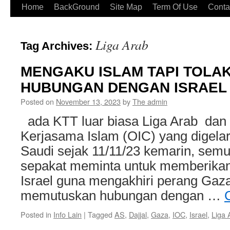
Home
BackGround
Site Map
Term Of Use
Conta
Liga Arab
Tag Archives:
MENGAKU ISLAM TAPI TOLA
HUBUNGAN DENGAN ISRAEL
Posted on
November 13, 2023
by
The admin
ada KTT luar biasa Liga Arab dan 
Kerjasama Islam (OIC) yang digelar
Saudi sejak 11/11/23 kemarin, sem
sepakat meminta untuk memberika
Israel guna mengakhiri perang Gaza
memutuskan hubungan dengan …
Posted in
Info Lain
|
Tagged
AS
,
Dajjal
,
Gaza
,
IOC
,
Israel
,
Liga 