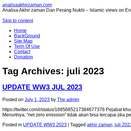
analisaakhirzaman.com
Analisa Akhir zaman Dan Perang Nuklir – Islamic views on E
Skip to content
Home
BackGround
Site Map
Term Of Use
Contact
Donation
Tag Archives:
juli 2023
UPDATE WW3 JUL 2023
Posted on
July 1, 2023
by
The admin
https://twitter.com/i/status/1685685217384677376 Pejabat kh
Menurtnya, “net zero emission” tidak akan bisa tercapai jika
Posted in
UPDATE WW3 2023
|
Tagged
akhir zaman
,
juli 202