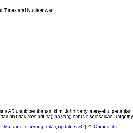
nd Times and Nuclear war
usus AS untuk perubahan iklim, John Kerry, menyebut pertanian
 pertanian tidak menjadi bagian yang harus diselesaikan. Targe
3
,
Malhamah
,
perang nuklir
,
update ww3
|
25 Comments