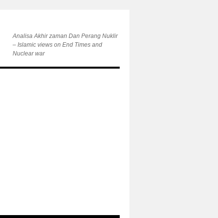
Analisa Akhir zaman Dan Perang Nuklir
– Islamic views on End Times and
Nuclear war