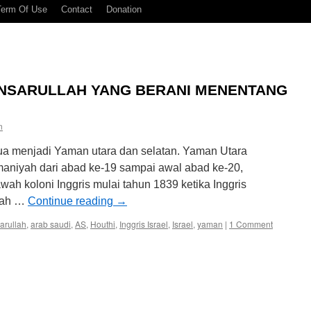
Term Of Use
Contact
Donation
ANSARULLAH YANG BERANI MENENTANG
n
a menjadi Yaman utara dan selatan. Yaman Utara
maniyah dari abad ke-19 sampai awal abad ke-20,
h koloni Inggris mulai tahun 1839 ketika Inggris
lah …
Continue reading
→
arullah
,
arab saudi
,
AS
,
Houthi
,
Inggris Israel
,
Israel
,
yaman
|
1 Comment