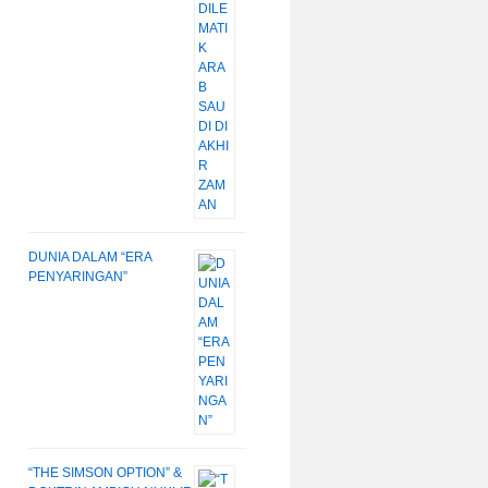
DUNIA DALAM “ERA
PENYARINGAN”
“THE SIMSON OPTION” &