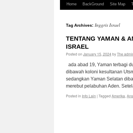
Home
BackGround
Site Map
Inggris Israel
Tag Archives:
TENTANG YAMAN & 
ISRAEL
Posted on
January 15, 2024
by
The admi
ada abad 19, Yaman terbagi du
dibawah koloni kesultanan Uts
sedangkan Yaman Selatan dibawa
merebut pelabuhan Aden. Sete
Posted in
Info Lain
|
Tagged
Amerika
,
Ans