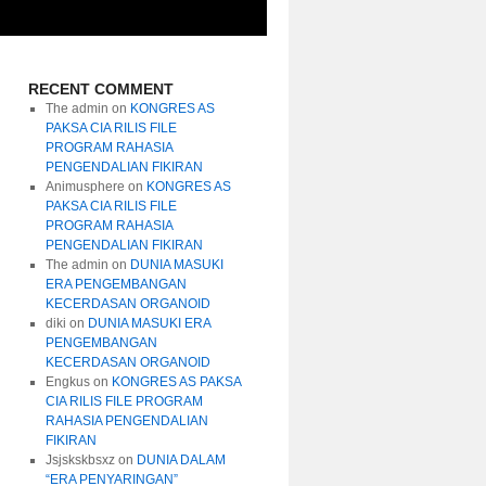
RECENT COMMENT
The admin
on
KONGRES AS
PAKSA CIA RILIS FILE
PROGRAM RAHASIA
PENGENDALIAN FIKIRAN
Animusphere
on
KONGRES AS
PAKSA CIA RILIS FILE
PROGRAM RAHASIA
PENGENDALIAN FIKIRAN
The admin
on
DUNIA MASUKI
ERA PENGEMBANGAN
KECERDASAN ORGANOID
diki
on
DUNIA MASUKI ERA
PENGEMBANGAN
KECERDASAN ORGANOID
Engkus
on
KONGRES AS PAKSA
CIA RILIS FILE PROGRAM
RAHASIA PENGENDALIAN
FIKIRAN
Jsjskskbsxz
on
DUNIA DALAM
“ERA PENYARINGAN”