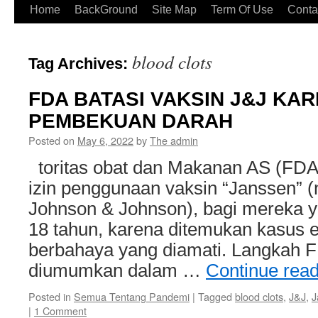
Home
BackGround
Site Map
Term Of Use
Conta
blood clots
Tag Archives:
FDA BATASI VAKSIN J&J KA
PEMBEKUAN DARAH
Posted on
May 6, 2022
by
The admin
toritas obat dan Makanan AS (FDA
izin penggunaan vaksin “Janssen” (
Johnson & Johnson), bagi mereka ya
18 tahun, karena ditemukan kasus 
berbahaya yang diamati. Langkah F
diumumkan dalam …
Continue rea
Posted in
Semua Tentang Pandemi
|
Tagged
blood clots
,
J&J
,
J
|
1 Comment