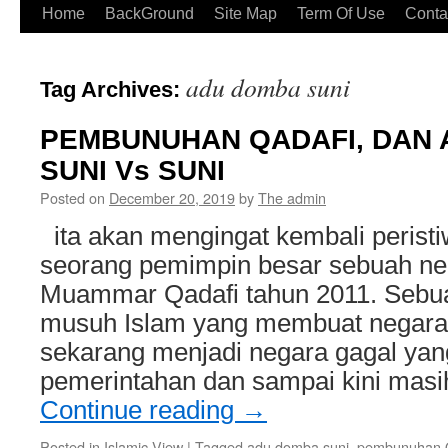
Home
BackGround
Site Map
Term Of Use
Conta
adu domba suni
Tag Archives:
PEMBUNUHAN QADAFI, DAN
SUNI Vs SUNI
Posted on
December 20, 2019
by
The admin
ita akan mengingat kembali perist
seorang pemimpin besar sebuah ne
Muammar Qadafi tahun 2011. Sebu
musuh Islam yang membuat negara 
sekarang menjadi negara gagal yan
pemerintahan dan sampai kini mas
Continue reading
→
Posted in
Islamic View
|
Tagged
adu domba suni
,
pembunuhan 