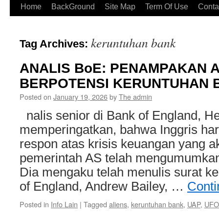
Home
BackGround
Site Map
Term Of Use
Conta
keruntuhan bank
Tag Archives:
ANALIS BoE: PENAMPAKAN A
BERPOTENSI KERUNTUHAN 
Posted on
January 19, 2026
by
The admin
nalis senior di Bank of England, 
memperingatkan, bahwa Inggris ha
respon atas krisis keuangan yang ak
pemerintah AS telah mengumumkan 
Dia mengaku telah menulis surat k
of England, Andrew Bailey, …
Conti
Posted in
Info Lain
|
Tagged
aliens
,
keruntuhan bank
,
UAP
,
UFO