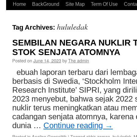
Home
BackGround
Site Map
Term Of Use
Conta
hululedak
Tag Archives:
SEMBILAN NEGARA NUKLIR 
STOK SENJATA ATOMNYA
Posted on
June 14, 2023
by
The admin
ebuah laporan terbaru dari lembag
berbasis di Swedia, ‘Stockholm Inte
Research Institute’ SIPRI, yang diril
2023 menyebut, bahwa sejak 2022 
nuklir terus meningkatkan atau me
cadangan senjata atomnya, karena d
dunia …
Continue reading
→
Posted in
Analisa Geopolitik
|
Tagged
akhir zaman
,
hululedak
,
M