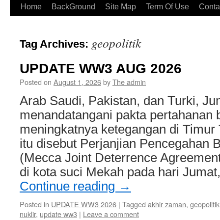
Home
BackGround
Site Map
Term Of Use
Conta
geopolitik
Tag Archives:
UPDATE WW3 AUG 2026
Posted on
August 1, 2026
by
The admin
Arab Saudi, Pakistan, dan Turki, Jum
menandatangani pakta pertahanan 
meningkatnya ketegangan di Timur 
itu disebut Perjanjian Pencegahan
(Mecca Joint Deterrence Agreement)
di kota suci Mekah pada hari Juma
Continue reading
→
Posted in
UPDATE WW3 2026
|
Tagged
akhir zaman
,
geopolitik
nuklir
,
update ww3
|
Leave a comment