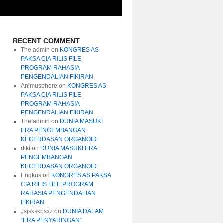
RECENT COMMENT
The admin
on
KONGRES AS
PAKSA CIA RILIS FILE
PROGRAM RAHASIA
PENGENDALIAN FIKIRAN
Animusphere
on
KONGRES AS
PAKSA CIA RILIS FILE
PROGRAM RAHASIA
PENGENDALIAN FIKIRAN
The admin
on
DUNIA MASUKI
ERA PENGEMBANGAN
KECERDASAN ORGANOID
diki
on
DUNIA MASUKI ERA
PENGEMBANGAN
KECERDASAN ORGANOID
Engkus
on
KONGRES AS PAKSA
CIA RILIS FILE PROGRAM
RAHASIA PENGENDALIAN
FIKIRAN
Jsjskskbsxz
on
DUNIA DALAM
“ERA PENYARINGAN”