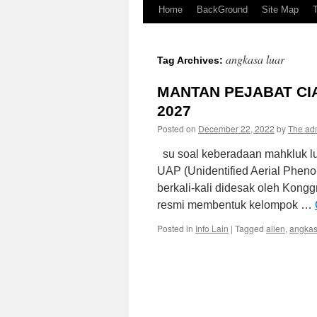
Home
BackGround
Site Map
angkasa luar
Tag Archives:
MANTAN PEJABAT CI
2027
Posted on
December 22, 2022
by
The ad
su soal keberadaan mahkluk lu
UAP (Unidentified Aerial Pheno
berkali-kali didesak oleh Kong
resmi membentuk kelompok …
Posted in
Info Lain
|
Tagged
alien
,
angkas