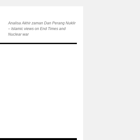
Analisa Akhir zaman Dan Perang Nuklir
– Islamic views on End Times and
Nuclear war