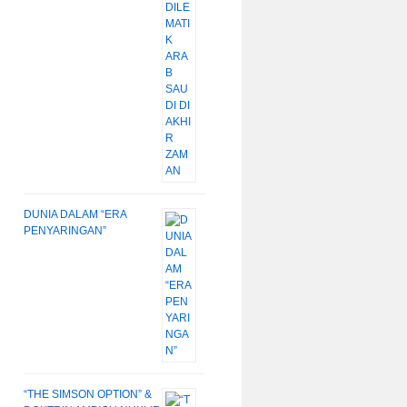
DUNIA DALAM “ERA
PENYARINGAN”
“THE SIMSON OPTION” &