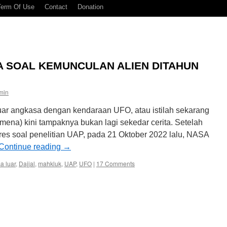
Term Of Use
Contact
Donation
A SOAL KEMUNCULAN ALIEN DITAHUN
min
ar angkasa dengan kendaraan UFO, atau istilah sekarang
mena) kini tampaknya bukan lagi sekedar cerita. Setelah
gres soal penelitian UAP, pada 21 Oktober 2022 lalu, NASA
Continue reading
→
a luar
,
Dajjal
,
mahkluk
,
UAP
,
UFO
|
17 Comments