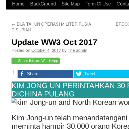
Home
BackGround
Site Map
Term Of Use
Conta
←
DUA TAHUN OPERASI MILITER RUSIA
ERDOG
DISURIAH
Update WW3 Oct 2017
Posted on
October 4, 2017
by
The admin
Share this on WhatsApp
1
Share
Tweet
KIM JONG UN PERINTAHKAN 30
DICHINA PULANG
Kim Jong-un telah menandatangani 
meminta hampir 30.000 orang Korea